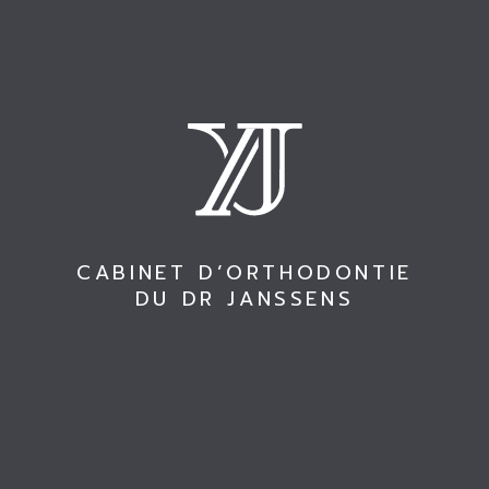
interceptif ?
Conseils en vue
Entretien des
d’une chirurgie
aligneurs
Que manger quand
Les élastiques en
on porte un appareil
orthodontie
dentaire ?
C
A
B
I
N
E
T
D
’
O
R
T
H
O
D
O
N
T
I
E
Honoraires
D
U
D
R
J
A
N
S
S
E
N
S
Retour